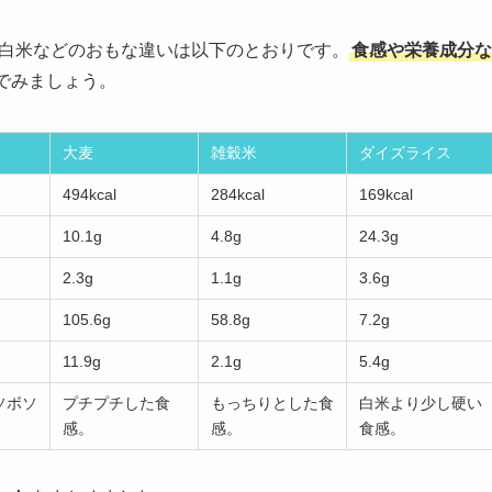
米・白米などのおもな違いは以下のとおりです。
食感や栄養成分な
でみましょう。
大麦
雑穀米
ダイズライス
494kcal
284kcal
169kcal
10.1g
4.8g
24.3g
2.3g
1.1g
3.6g
105.6g
58.8g
7.2g
11.9g
2.1g
5.4g
ソボソ
プチプチした食
もっちりとした食
白米より少し硬い
感。
感。
食感。