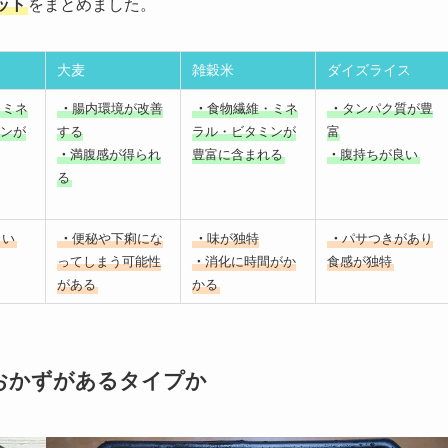
ット
をまとめました。
大麦
雑穀米
ダイズライス
・ミネ
・
腸内環境が改善
・
食物繊維・ミネ
・
タンパク質が豊
ンが
する
ラル・ビタミンが
富
・
満腹感が得られ
豊富に含まれる
・
腹持ちが良い
る
くい
・
便秘や下痢にな
・
味が独特
・
パサつきがあり
ってしまう可能性
・
消化に時間がか
食感が独特
がある
かる
おかずがあるタイプか