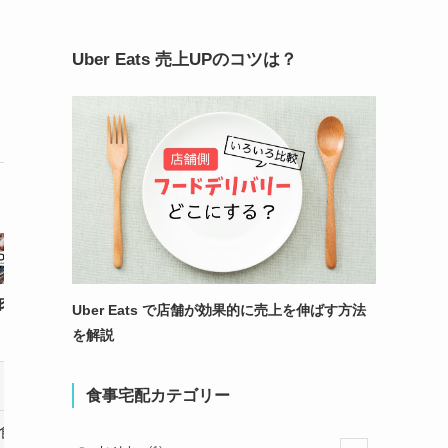
Uber Eats 売上UPのコツは？
肉食堂DELI
マッスルデリ
Uber Eats で店舗が効果的に売上を伸ばす方法
を解説
玄米
玄米
食事宅配カテゴリー
1食507円～
1食907円～