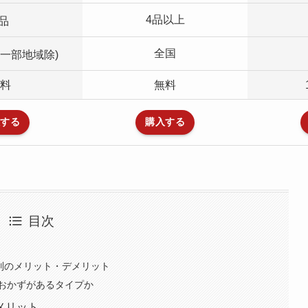
4品以上
品
全国
一部地域除)
料
無料
する
購入する
目次
別のメリット・デメリット
おかずがあるタイプか
メリット