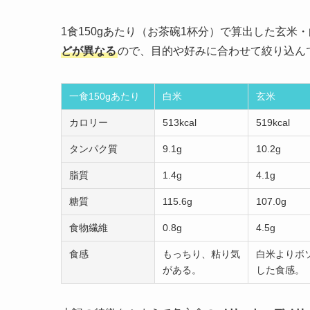
1食150gあたり（お茶碗1杯分）で算出した玄
どが異なる
ので、目的や好みに合わせて絞り込ん
一食150gあたり
白米
玄米
カロリー
513kcal
519kcal
タンパク質
9.1g
10.2g
脂質
1.4g
4.1g
糖質
115.6g
107.0g
食物繊維
0.8g
4.5g
食感
もっちり、粘り気
白米よりボ
がある。
した食感。