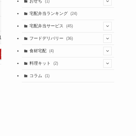
おせち
(1)
4品以上
3品以上
(1)
宅配弁当ランキング
(24)
全国
全国
全
宅配弁当サービス
(45)
1,640円～
990円～
(1)
フードデリバリー
(36)
(1)
(3)
食材宅配
(4)
購入する
購入する
(7)
(15)
(3)
料理キット
(2)
(2)
(6)
(1)
(1)
コラム
(1)
(4)
(4)
(1)
(5)
(2)
(4)
(1)
(7)