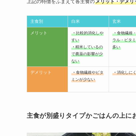
上記の特徴をふまえて各主食の
メリット・デメリ
主食別
白米
玄米
メリット
・
比較的消化しや
・
食物繊維
すい
ラル・ビタミ
・
精米しているの
多い
で農薬の影響が少
ない
デメリット
・
食物繊維やビタ
・
消化しに
ミンが少ない
主食が別盛りタイプかごはんの上に