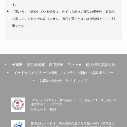
す。
(9)
(1)
(2)
「選び方」で紹介している情報は、必ずしも個々の商品の安全性・有効性
(1)
(3)
(1)
を示しているわけではありません。商品を選ぶときの参考情報としてご利
用ください。
(1)
(1)
(1)
(1)
(1)
(1)
HOME
運営者情報
採用情報
アクセス
個人情報保護方針
(1)
(1)
イードからのリリース情報
コンテンツ制作・編集ポリシー
(1)
お問い合わせ
サイトマップ
(3)
LiPro [ライプロ] は、株式会社イード（東証グロース上場）の
運営するサービスです。
証券コード：6038
株式会社イードは、個人情報の適切な取扱いを行う事業者に