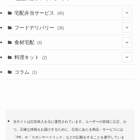
宅配弁当サービス
(45)
(1)
フードデリバリー
(36)
(1)
(3)
食材宅配
(4)
(7)
(15)
(3)
料理キット
(2)
(2)
(6)
(1)
(1)
コラム
(1)
(4)
(4)
(1)
(5)
(2)
(4)
当サイトは広告収入を元に運営されています。ユーザーの皆様に公正、か
つ、正確な情報をお届けするために、広告にあたる商品・サービスには
(1)
(7)
「PR」や「スポンサードリンク」などの記載をすることを遵守していま