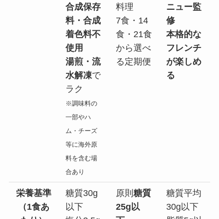
合成保存
料理
ニュー監
料・合成
7食・14
修
着色料不
食・21食
本格的な
使用
から選べ
フレンチ
湯煎・流
る定期便
が楽しめ
水解凍
で
る
ラク
※調味料の
一部やハ
ム・チーズ
等に海外原
料を含む場
合あり
栄養基準
糖質30g
原則
糖質
糖質平均
（1食あ
以下
25g以
30g以下