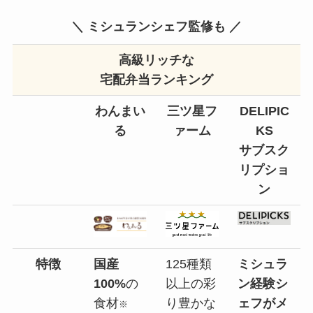
＼ ミシュランシェフ監修も ／
高級リッチな
宅配弁当ランキング
わんまい
三ツ星フ
DELIPIC
る
ァーム
KS
サブスク
リプショ
ン
特徴
国産
125種類
ミシュラ
100%
の
以上の彩
ン経験シ
食材
り豊かな
ェフがメ
※