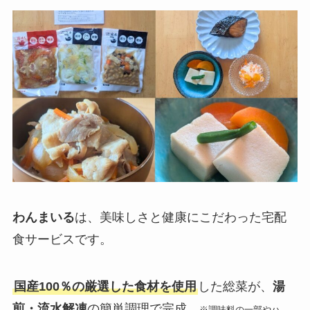
わんまいる
は、美味しさと健康にこだわった宅配
食サービスです。
国産100％の厳選した食材を使用
した総菜が、
湯
煎・流水解凍
の簡単調理で完成。
※調味料の一部やハ