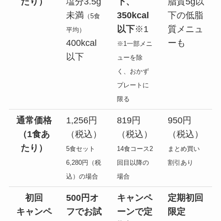
たり）
塩分3.5g
下、
脂質5g以
未満
350kcal
下の低脂
（5食
以下
※1
質メニュ
平均）
400kcal
ーも
※1一部メニ
以下
ューを除
く、おかず
プレートに
限る
通常価格
1,256円
819円
950円
（1食あ
（税込）
（税込）
（税込）
たり）
5食セット
14食コース2
まとめ買い
6,280円（税
回目以降の
割引あり
込）の場合
場合
初回
500円オ
キャンペ
定期初回
キャンペ
フでお試
ーンで定
限定