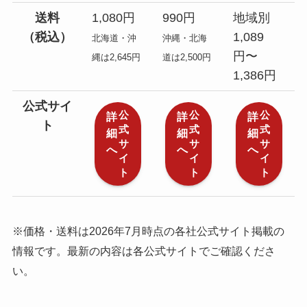
送料
1,080円
990円
地域別
（税込）
1,089
北海道・沖
沖縄・北海
円〜
縄は2,645円
道は2,500円
1,386円
公式サイ
公
公
公
詳
詳
詳
ト
式
式
式
細
細
細
サ
サ
サ
へ
へ
へ
イ
イ
イ
ト
ト
ト
※価格・送料は2026年7月時点の各社公式サイト掲載の
情報です。最新の内容は各公式サイトでご確認くださ
い。