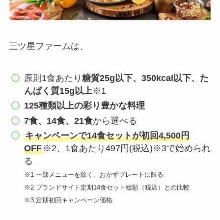
三ツ星ファームは、
原則1食あたり
糖質25g以下、350kcal以下、た
んぱく質15g以上
※1
125種類以上
の彩り豊かな料理
7食、14食、21食
から選べる
キャンペーンで14食セットが初回4,500円
OFF
※2、1食あたり497円(税込)※3で始められ
る
※1 一部メニューを除く、おかずプレートに限る
※2 ブランドサイト定期14食セット総額（税込）との比較
※3 定期初回キャンペーン価格