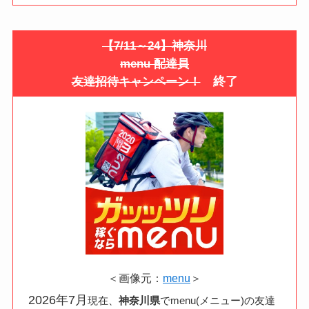
【7/11～24】神奈川
menu 配達員
終了
友達招待キャンペーン！
＜画像元：
menu
＞
2026年7月
現在、
神奈川県
でmenu(メニュー)の友達