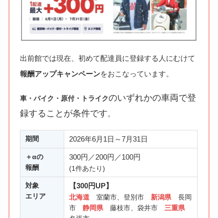
出前館では現在、初めて配達員に登録する人にむけて
報酬アップキャンペーン
をおこなっています。
のいずれかの車両で登
車・バイク・原付・トライク
録することが条件です
。
期間
2026年6月1日～7月31日
＋αの
300円／200円／100円
報酬
(1件あたり)
対象
【300円UP】
エリア
北海道
室蘭市、登別市
新潟県
長岡
市
静岡県
藤枝市、袋井市
三重県