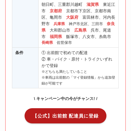
朝日町、三重郡川越町
滋賀県
東近江
市
京都府
京都市下京区、京都市南
区、亀岡市
大阪府
富田林市、河内長
野市
奈良
兵庫県
神戸市北区、三田市
県
大和郡山市
広島県
呉市、尾道
市
福岡県
飯塚市、八女市、糸島市
長崎県
佐世保市
条件
① 出前館で初めての配達
② 車・バイク・原付・トライクいずれ
かで登録
※どちらも満たしていること
※車両は出前館の「マイ登録情報」から追加登
録が可能です
\ キャンペーン中の今がチャンス! /
【公式】出前館 配達員に登録