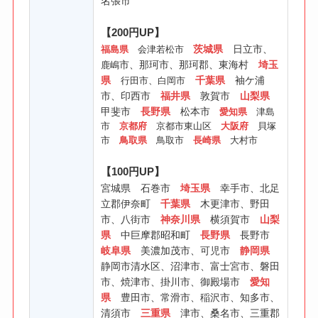
名張市
【200円UP】
茨城県
日立市、
福島県
会津若松市
市、
那珂市、
那珂郡、東海村
埼玉
鹿嶋
県
千葉県
袖ケ浦
行田市、白岡市
市、印西市
福井県
敦賀市
山梨県
甲斐市
長野県
松本市
愛知県
津島
市
京都府
京都市東山区
大阪府
貝塚
市
鳥取県
鳥取市
長崎県
大村市
【100円UP】
宮城県 石巻市
埼玉県
幸手市、北足
立郡伊奈町
千葉県
木更津市、野田
市、八街市
神奈川県
横須賀市
山梨
県
中巨摩郡昭和町
長野県
長野市
岐阜県
美濃加茂市、可児市
静岡県
静岡市清水区、沼津市、富士宮市、磐田
市、焼津市、掛川市、御殿場市
愛知
県
豊田市、常滑市、稲沢市、知多市、
清須市
三重県
津市、桑名市、三重郡