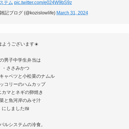
ステム
pic.twitter.com/e024W9bS9z
グ (@kozislowlife)
March 31, 2024
はようございます☀️
の男子中学生弁当は
・ささみかつ
キャベツと小松菜のナムル
ッコリーのハムカップ
ニカマとネギの卵焼き
菜と魚河岸のみそ汁
にしました🍱
パルシステムの冷食。