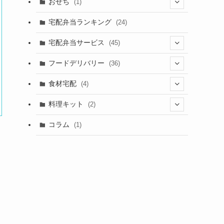
おせち
(1)
(1)
宅配弁当ランキング
(24)
宅配弁当サービス
(45)
(1)
フードデリバリー
(36)
(1)
(3)
食材宅配
(4)
(7)
(15)
(3)
料理キット
(2)
(2)
(6)
(1)
(1)
コラム
(1)
(4)
(4)
(1)
(5)
(2)
(4)
(1)
(7)