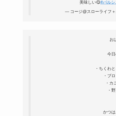
美味しい😋
#パルシ
— コージ@スローライフ＋雑記ブロ
お
今日
・ちくわと
・ブロ
・カ
・野
かつは