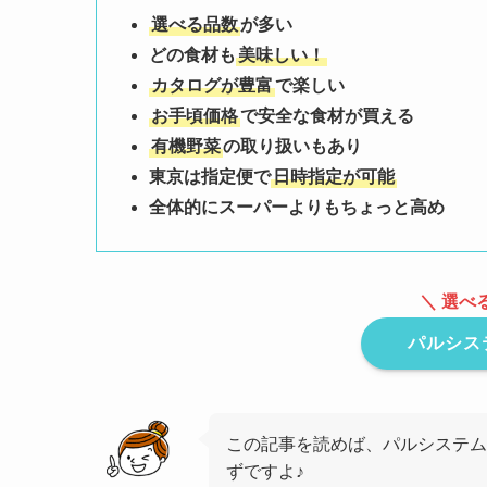
選べる品数
が多い
どの食材も
美味しい！
カタログが豊富
で楽しい
お手頃価格
で安全な食材が買える
有機野菜
の取り扱いもあり
東京は指定便で
日時指定が可能
全体的にスーパーよりもちょっと高め
＼ 選べ
パルシス
この記事を読めば、パルシステム
ずですよ♪