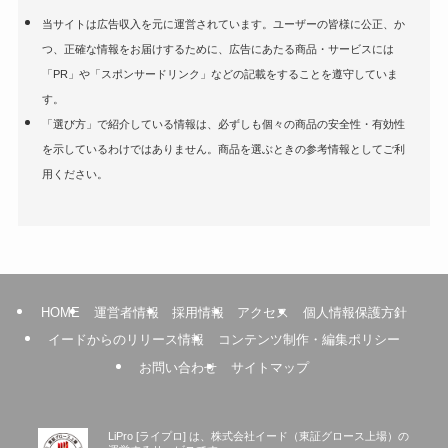
(4)
当サイトは広告収入を元に運営されています。ユーザーの皆様に公正、か
つ、正確な情報をお届けするために、広告にあたる商品・サービスには
(1)
(7)
「PR」や「スポンサードリンク」などの記載をすることを遵守していま
す。
(9)
(1)
(2)
「選び方」で紹介している情報は、必ずしも個々の商品の安全性・有効性
(1)
(3)
(1)
を示しているわけではありません。商品を選ぶときの参考情報としてご利
用ください。
(1)
(1)
(1)
(1)
(1)
(1)
HOME
運営者情報
採用情報
アクセス
個人情報保護方針
(1)
(1)
イードからのリリース情報
コンテンツ制作・編集ポリシー
(1)
お問い合わせ
サイトマップ
(3)
LiPro [ライプロ] は、株式会社イード（東証グロース上場）の